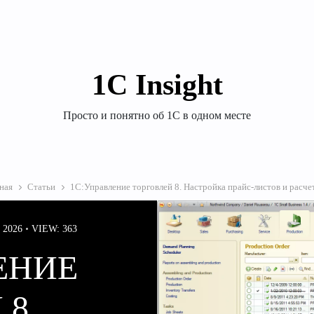
1С Insight
Просто и понятно об 1С в одном месте
ная
Статьи
1С:Управление торговлей 8. Настройка прайс‑листов и расче
 2026
VIEW: 363
ЕНИЕ
8.