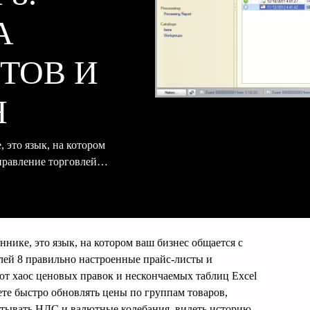
А
ТОВ И
Н
, это язык, на котором
Управление торговлей…
ннике, это язык, на котором ваш бизнес общается с
лей 8 правильно настроенные прайс‑листы и
ют хаос ценовых правок и нескончаемых таблиц Excel
те быстро обновлять цены по группам товаров,
итывать НДС и валютные колебания, видеть историю