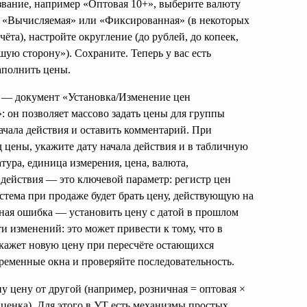
звание, например «Оптовая 10+», выберите валюту
 «Вычисляемая» или «Фиксированная» (в некоторых
чёта), настройте округление (до рублей, до копеек,
шую сторону»). Сохраните. Теперь у вас есть
аполнить цены.
— документ «Установка/Изменение цен
 он позволяет массово задать цены для группы
ачала действия и оставить комментарий. При
 цены, укажите дату начала действия и в табличную
тура, единица измерения, цена, валюта,
 действия — это ключевой параметр: регистр цен
истема при продаже будет брать цену, действующую на
сная ошибка — установить цену с датой в прошлом
и изменений: это может привести к тому, что в
кажет новую цену при пересчёте остающихся
ременные окна и проверяйте последовательность.
у цену от другой (например, розничная = оптовая ×
ценка). Для этого в УТ есть механизмы простых