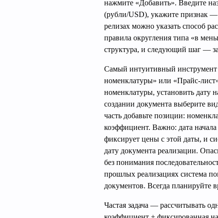
нажмите «Добавить». Введите на
(рубли/USD), укажите признак —
релизах можно указать способ рас
правила округления типа «в мень
структура, и следующий шаг — з
Самый интуитивный инструмент 
номенклатуры» или «Прайс-лист»:
номенклатуры, установить дату н
создании документа выберите вид
часть добавьте позиции: номенкла
коэффициент. Важно: дата начала
фиксирует цены с этой даты, и с
дату документа реализации. Опа
без понимания последовательност
прошлых реализациях система по
документов. Всегда планируйте в
Частая задача — рассчитывать одн
коэффициент + фиксированная на