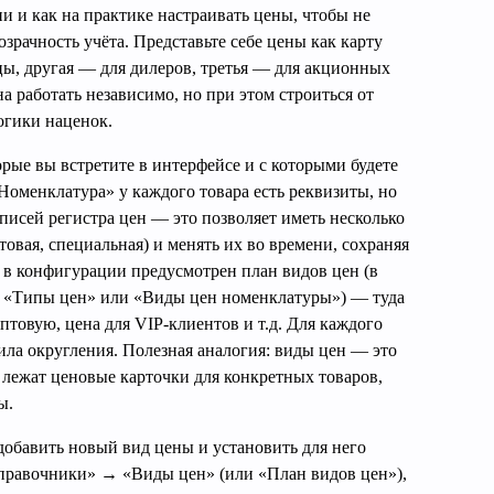
 и как на практике настраивать цены, чтобы не
зрачность учёта. Представьте себе цены как карту
цы, другая — для дилеров, третья — для акционных
а работать независимо, но при этом строиться от
огики наценок.
орые вы встретите в интерфейсе и с которыми будете
«Номенклатура» у каждого товара есть реквизиты, но
аписей регистра цен — это позволяет иметь несколько
овая, специальная) и менять их во времени, сохраняя
 в конфигурации предусмотрен план видов цен (в
я «Типы цен» или «Виды цен номенклатуры») — туда
птовую, цена для VIP-клиентов и т.д. Для каждого
ила округления. Полезная аналогия: виды цен — это
е лежат ценовые карточки для конкретных товаров,
ы.
добавить новый вид цены и установить для него
правочники» → «Виды цен» (или «План видов цен»),