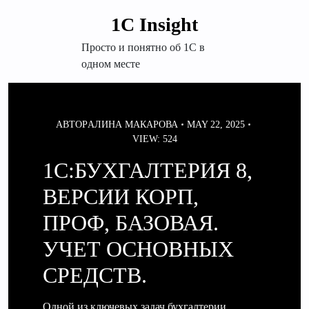
Перейти
1С Insight
к
содержимому
Просто и понятно об 1С в
одном месте
АВТОР
АЛИНА МАКАРОВА
MAY 22, 2025
VIEW: 524
1С:БУХГАЛТЕРИЯ 8,
ВЕРСИИ КОРП,
ПРОФ, БАЗОВАЯ.
УЧЕТ ОСНОВНЫХ
СРЕДСТВ.
Одной из ключевых задач бухгалтерии