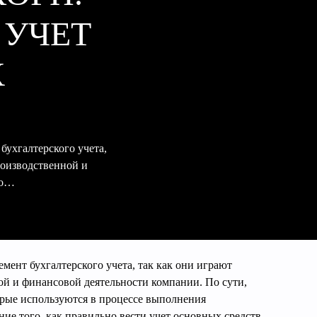
 УЧЕТ
Х
ухгалтерского учета,
роизводственной и
По…
ент бухгалтерского учета, так как они играют
ой и финансовой деятельности компании. По сути,
орые используются в процессе выполнения
ие того, как правильно вести учет основных средств