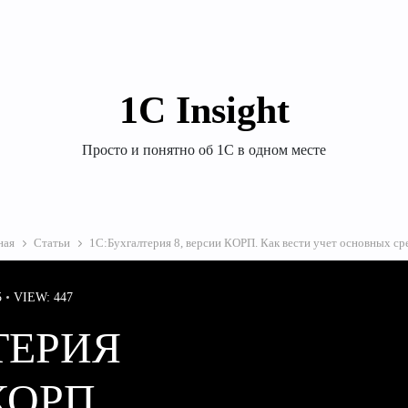
1С Insight
Просто и понятно об 1С в одном месте
ная
Статьи
1С:Бухгалтерия 8, версии КОРП. Как вести учет основных ср
5
VIEW: 447
ТЕРИЯ
КОРП.