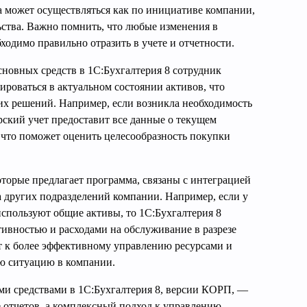
а может осуществляться как по инициативе компании,
ьства. Важно помнить, что любые изменения в
ходимо правильно отразить в учете и отчетности.
новных средств в 1С:Бухгалтерия 8 сотрудник
роваться в актуальном состоянии активов, что
их решений. Например, если возникла необходимость
рский учет предоставит все данные о текущем
 что поможет оценить целесообразность покупки
торые предлагает программа, связаны с интеграцией
а других подразделений компании. Например, если у
 используют общие активы, то 1С:Бухгалтерия 8
тивностью и расходами на обслуживание в разрезе
т к более эффективному управлению ресурсами и
ю ситуацию в компании.
ми средствами в 1С:Бухгалтерия 8, версии КОРП, —
е отчетов, а комплексный подход к управлению