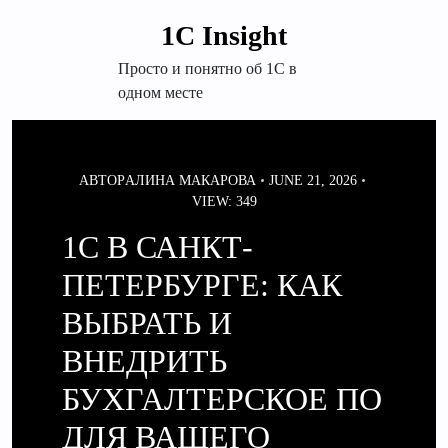
Перейти
1С Insight
к
содержимому
Просто и понятно об 1С в
одном месте
АВТОР
АЛИНА МАКАРОВА
JUNE 21, 2026
VIEW: 349
1С В САНКТ-
ПЕТЕРБУРГЕ: КАК
ВЫБРАТЬ И
ВНЕДРИТЬ
БУХГАЛТЕРСКОЕ ПО
ДЛЯ ВАШЕГО